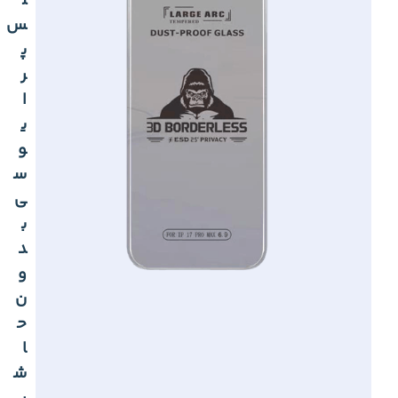
ل
س
پ
ر
ا
ی
و
س
ی
ب
د
و
ن
ح
ا
ش