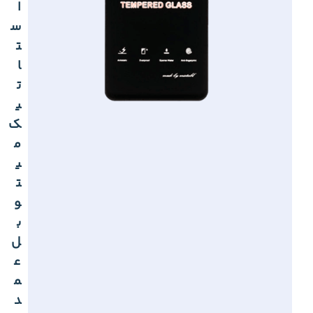
ا
س
ت
ا
ت
ی
ک
م
ی
ت
و
ب
ل
ع
م
د