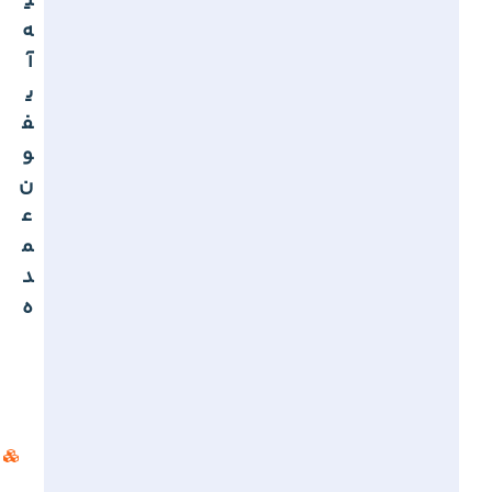
ی
ه
آ
ی
ف
و
ن
ع
م
د
ه