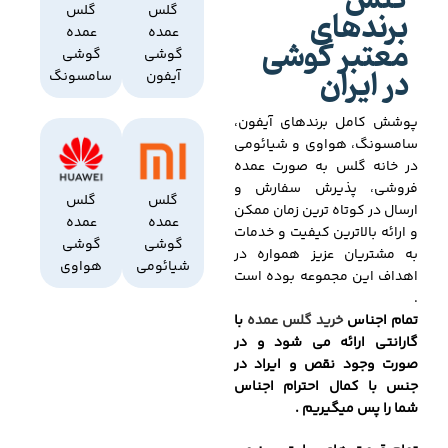
گلس
برندهای
گلس
گلس
عمده
عمده
معتبر گوشی
گوشی
گوشی
در ایران
آیفون
سامسونگ
پوشش کامل برندهای آیفون،
سامسونگ، هواوی و شیائومی
در خانه گلس به صورت عمده
فروشی، پذیرش سفارش و
گلس
گلس
ارسال در کوتاه ترین زمان ممکن
عمده
عمده
و ارائه بالاترین کیفیت و خدمات
گوشی
گوشی
به مشتریان عزیز همواره در
شیائومی
هواوی
اهداف این مجموعه بوده است
.
تمام اجناس
خرید گلس عمده
با
گارانتی ارائه می شود و در
صورت وجود نقص و ایراد در
جنس با کمال احترام اجناس
شما را پس میگیریم .