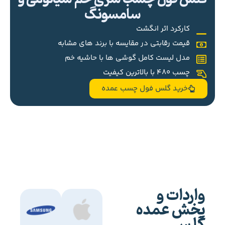
سامسونگ
کارکرد اثر انگشت
قیمت رقابتی در مقایسه با برند های مشابه
مدل لیست کامل گوشی ها با حاشیه خم
چسب 480 با بالاترین کیفیت
خرید گلس فول چسب عمده
واردات و
پخش عمده