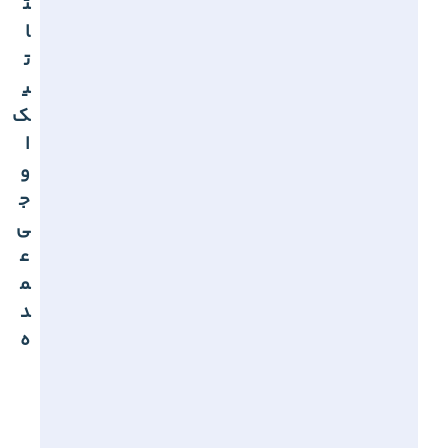
ت
ا
ت
ی
ک
ا
و
ج
ی
ع
م
د
ه