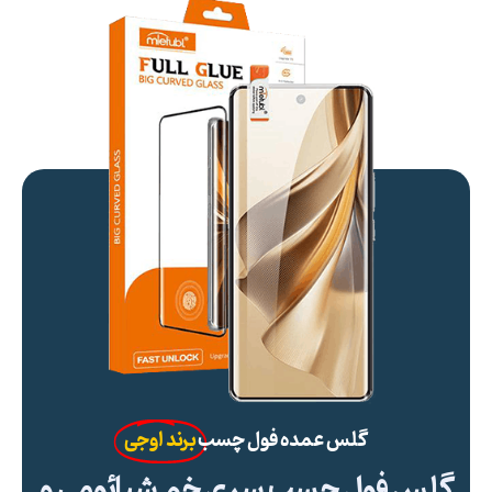
گلس عمده فول چسب
برند اوجی
گلس فول چسب سری خم شیائومی و