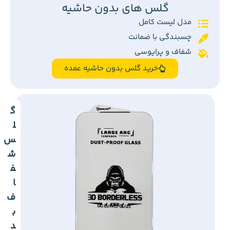
گلس های بدون حاشیه
مدل لیست کامل
چسبندگی با ضمانت
شفاف و پرایوسی
خرید گلس بدون حاشیه عمده
گ
ل
س
ش
ف
ا
ف
ب
د