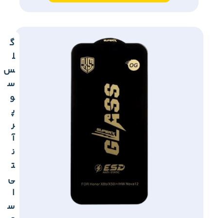
گ
ل
س
س
و
پ
ر
آ
ن
ت
ی
ا
س