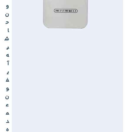
و
ن
ح
ا
ش
ی
ه
آ
ی
ف
و
ن
ع
م
د
ه