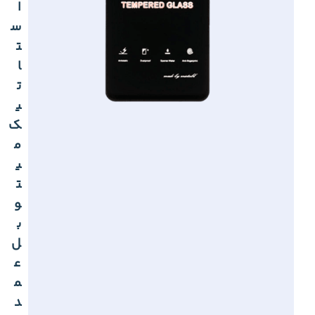
ا
س
ت
ا
ت
ی
ک
م
ی
ت
و
ب
ل
ع
م
د