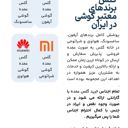
گلس
برندهای
گلس
گلس
عمده
عمده
معتبر گوشی
گوشی
گوشی
در ایران
آیفون
سامسونگ
پوشش کامل برندهای آیفون،
سامسونگ، هواوی و شیائومی
در خانه گلس به صورت عمده
فروشی، پذیرش سفارش و
گلس
گلس
ارسال در کوتاه ترین زمان ممکن
عمده
عمده
و ارائه بالاترین کیفیت و خدمات
گوشی
گوشی
به مشتریان عزیز همواره در
شیائومی
هواوی
اهداف این مجموعه بوده است
.
تمام اجناس
خرید گلس عمده
با
گارانتی ارائه می شود و در
صورت وجود نقص و ایراد در
جنس با کمال احترام اجناس
شما را پس میگیریم .