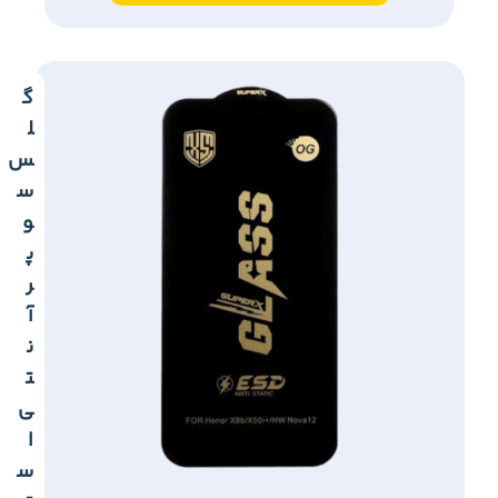
گ
ل
س
س
و
پ
ر
آ
ن
ت
ی
ا
س