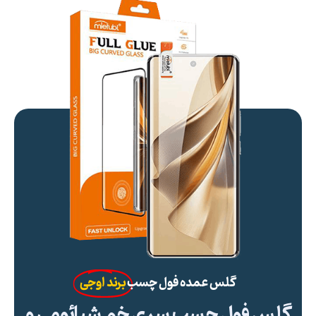
گلس عمده فول چسب
برند اوجی
گلس فول چسب سری خم شیائومی و