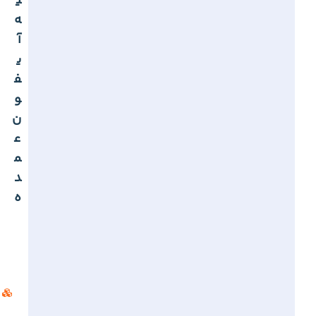
ی
ه
آ
ی
ف
و
ن
ع
م
د
ه