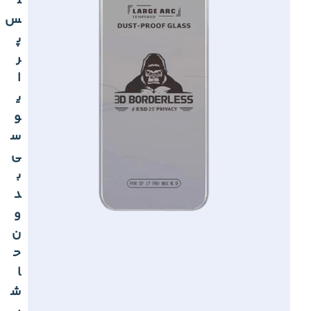
ل
س
پ
ر
ا
ی
و
س
ی
ب
د
و
ن
ح
ا
ش