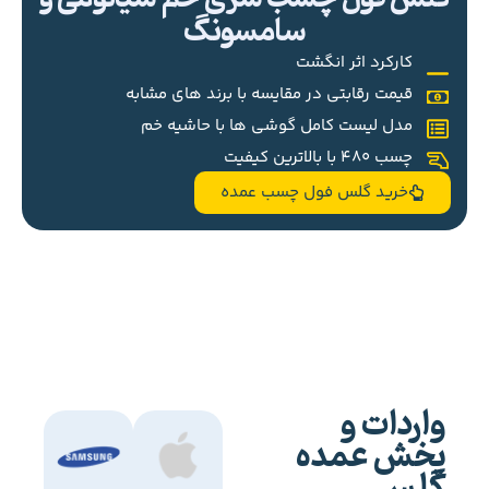
سامسونگ
کارکرد اثر انگشت
قیمت رقابتی در مقایسه با برند های مشابه
مدل لیست کامل گوشی ها با حاشیه خم
چسب 480 با بالاترین کیفیت
خرید گلس فول چسب عمده
واردات و
پخش عمده