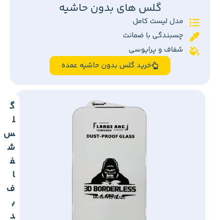
گلس های بدون حاشیه
مدل لیست کامل
چسبندگی با ضمانت
شفاف و پرایوسی
خرید گلس بدون حاشیه عمده
گ
ل
س
ش
ف
ا
ف
ب
د