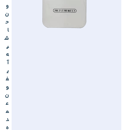
و
ن
ح
ا
ش
ی
ه
آ
ی
ف
و
ن
ع
م
د
ه