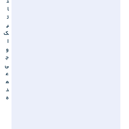
ت
ا
ت
ی
ک
ا
و
ج
ی
ع
م
د
ه