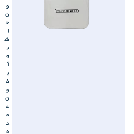
و
ن
ح
ا
ش
ی
ه
آ
ی
ف
و
ن
ع
م
د
ه