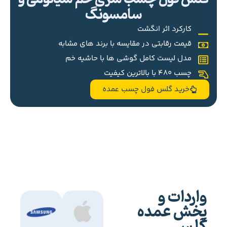
سامسونگ
کارکرد اثر انگشت
قیمت رقابتی در مقایسه با برند های مشابه
مدل لیست کامل گوشی ها با حاشیه خم
چسب 480 با بالاترین کیفیت
خرید گلس فول چسب عمده
واردات و
پخش عمده