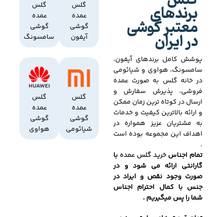
گلس
برندهای
گلس
گلس
عمده
عمده
معتبر گوشی
گوشی
گوشی
در ایران
آیفون
سامسونگ
پوشش کامل برندهای آیفون،
سامسونگ، هواوی و شیائومی
در خانه گلس به صورت عمده
فروشی، پذیرش سفارش و
گلس
گلس
ارسال در کوتاه ترین زمان ممکن
عمده
عمده
و ارائه بالاترین کیفیت و خدمات
گوشی
گوشی
به مشتریان عزیز همواره در
شیائومی
هواوی
اهداف این مجموعه بوده است
.
تمام اجناس
خرید گلس عمده
با
گارانتی ارائه می شود و در
صورت وجود نقص و ایراد در
جنس با کمال احترام اجناس
شما را پس میگیریم .