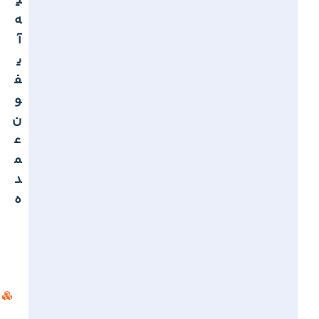
ی
ه
آ
ی
ف
و
ن
ع
م
د
ه