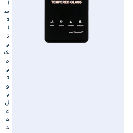
ا
س
ت
ا
ت
ی
ک
م
ی
ت
و
ب
ل
ع
م
د