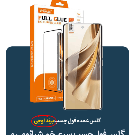
گلس عمده فول چسب
برند اوجی
گلس فول چسب سری خم شیائومی و