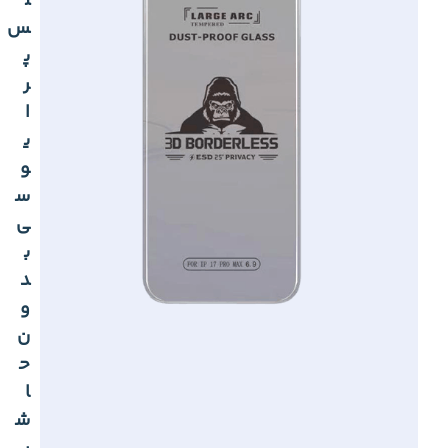
ل
س
پ
ر
ا
ی
و
س
ی
ب
د
و
ن
ح
ا
ش