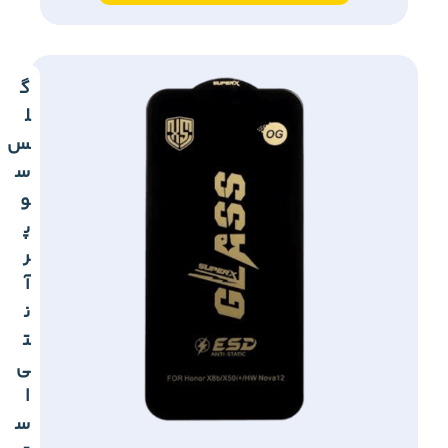
گ
ل
س
س
و
پ
ر
آ
ن
ت
ی
ا
س