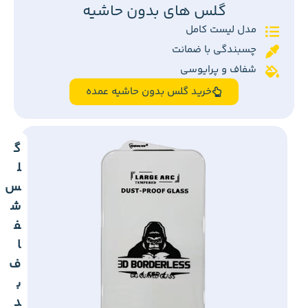
گلس های بدون حاشیه
مدل لیست کامل
چسبندگی با ضمانت
شفاف و پرایوسی
خرید گلس بدون حاشیه عمده
گ
ل
س
ش
ف
ا
ف
ب
د