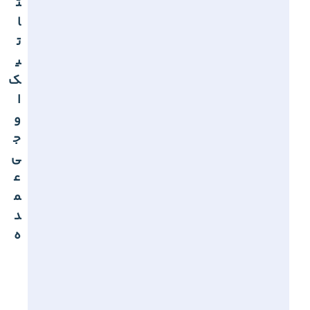
ت
ا
ت
ی
ک
ا
و
ج
ی
ع
م
د
ه