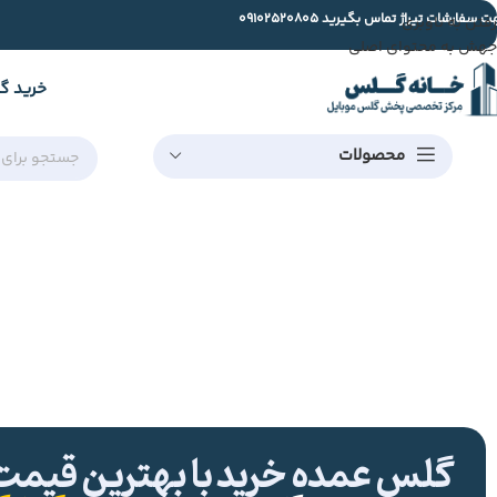
ت سفارشات تیراژ تماس بگیرید
09102520805
رفتن به ناوبری
جهش به محتوای اصلی
خرید گ
محصولات
گلس عمده خرید با بهترین قیمت