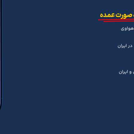
 صورت عمده
هواوی
ر ایران
و ایران