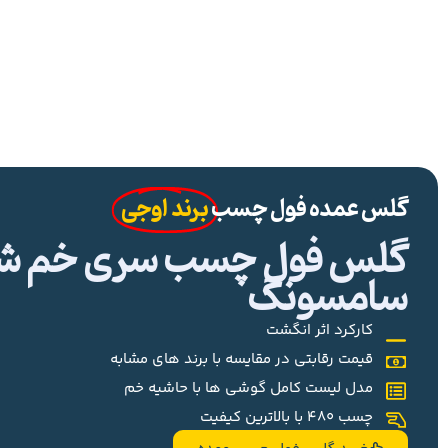
گلس عمده فول چسب
برند اوجی
گلس فول چسب سری خم شیا
سامسونگ
کارکرد اثر انگشت
قیمت رقابتی در مقایسه با برند های مشابه
مدل لیست کامل گوشی ها با حاشیه خم
چسب 480 با بالاترین کیفیت