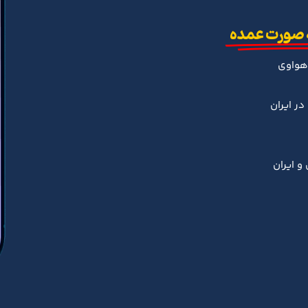
 صورت عمده
هواوی
ر ایران
و ایران