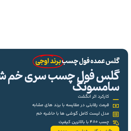
گلس عمده فول چسب
برند اوجی
گلس فول چسب سری خم شیا
سامسونگ
کارکرد اثر انگشت
قیمت رقابتی در مقایسه با برند های مشابه
مدل لیست کامل گوشی ها با حاشیه خم
چسب 480 با بالاترین کیفیت