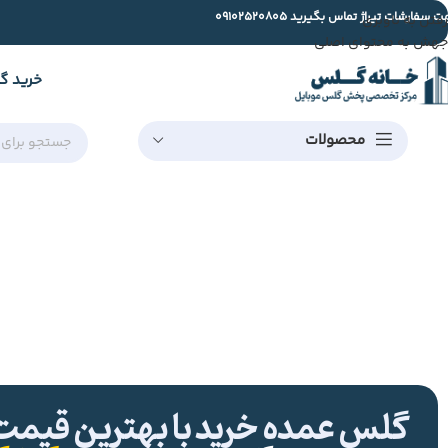
ت سفارشات تیراژ تماس بگیرید
09102520805
رفتن به ناوبری
جهش به محتوای اصلی
خرید گ
محصولات
گلس عمده خرید با بهترین قیمت