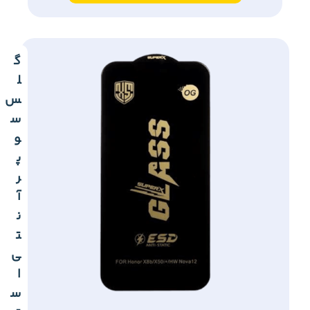
گ
ل
س
س
و
پ
ر
آ
ن
ت
ی
ا
س