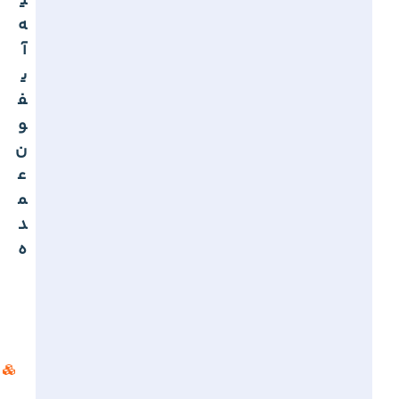
ی
ه
آ
ی
ف
و
ن
ع
م
د
ه