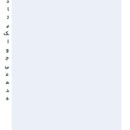
ت
ا
ت
ی
ک
ا
و
ج
ی
ع
م
د
ه