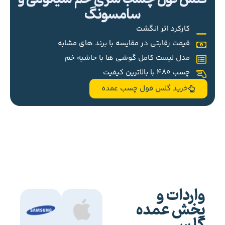
سامسونگ
کارکرد اثر انگشت
قیمت رقابتی در مقایسه با برند های مشابه
مدل لیست کامل گوشی ها با حاشیه خم
چسب 480 با بالاترین کیفیت
خرید گلس فول چسب عمده
واردات و
پخش عمده