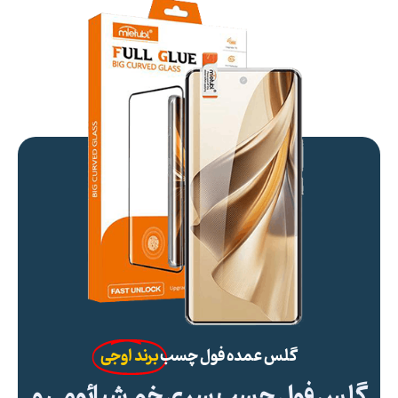
گلس عمده فول چسب
برند اوجی
گلس فول چسب سری خم شیائومی و