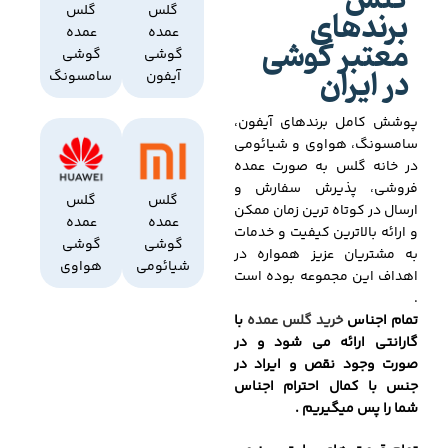
گلس
برندهای
گلس
گلس
عمده
عمده
معتبر گوشی
گوشی
گوشی
در ایران
آیفون
سامسونگ
پوشش کامل برندهای آیفون،
سامسونگ، هواوی و شیائومی
در خانه گلس به صورت عمده
فروشی، پذیرش سفارش و
گلس
گلس
ارسال در کوتاه ترین زمان ممکن
عمده
عمده
و ارائه بالاترین کیفیت و خدمات
گوشی
گوشی
به مشتریان عزیز همواره در
شیائومی
هواوی
اهداف این مجموعه بوده است
.
تمام اجناس
خرید گلس عمده
با
گارانتی ارائه می شود و در
صورت وجود نقص و ایراد در
جنس با کمال احترام اجناس
شما را پس میگیریم .