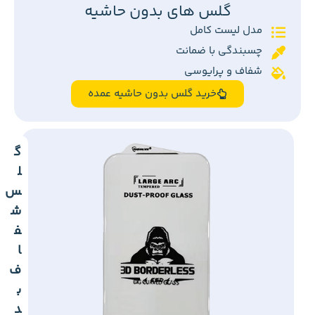
گلس های بدون حاشیه
مدل لیست کامل
چسبندگی با ضمانت
شفاف و پرایوسی
خرید گلس بدون حاشیه عمده
گ
ل
س
ش
ف
ا
ف
ب
د