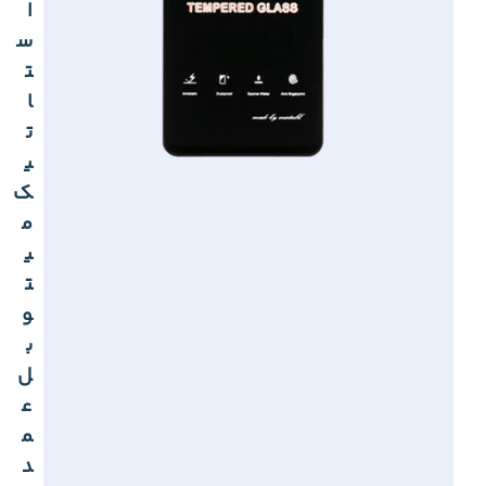
ا
س
ت
ا
ت
ی
ک
م
ی
ت
و
ب
ل
ع
م
د