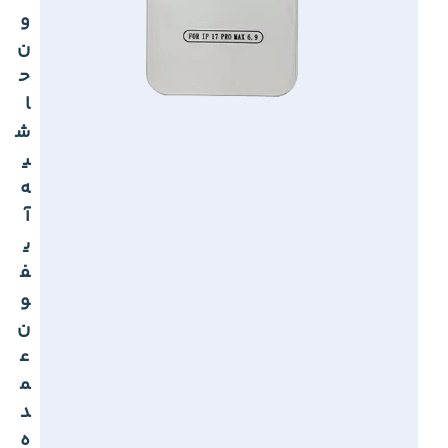
و
ن
ح
ا
ش
ی
ه
آ
ی
ف
و
ن
ع
م
د
ه