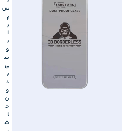
ل
س
پ
ر
ا
ی
و
س
ی
ب
د
و
ن
ح
ا
ش