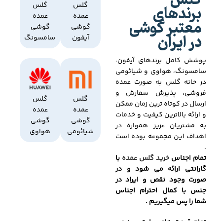
گلس
برندهای
گلس
گلس
عمده
عمده
معتبر گوشی
گوشی
گوشی
در ایران
آیفون
سامسونگ
پوشش کامل برندهای آیفون،
سامسونگ، هواوی و شیائومی
در خانه گلس به صورت عمده
فروشی، پذیرش سفارش و
گلس
گلس
ارسال در کوتاه ترین زمان ممکن
عمده
عمده
و ارائه بالاترین کیفیت و خدمات
گوشی
گوشی
به مشتریان عزیز همواره در
شیائومی
هواوی
اهداف این مجموعه بوده است
.
تمام اجناس
خرید گلس عمده
با
گارانتی ارائه می شود و در
صورت وجود نقص و ایراد در
جنس با کمال احترام اجناس
شما را پس میگیریم .