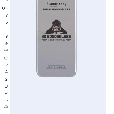
ل
س
پ
ر
ا
ی
و
س
ی
ب
د
و
ن
ح
ا
ش