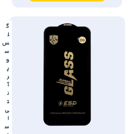
گ
ل
س
س
و
پ
ر
آ
ن
ت
ی
ا
س