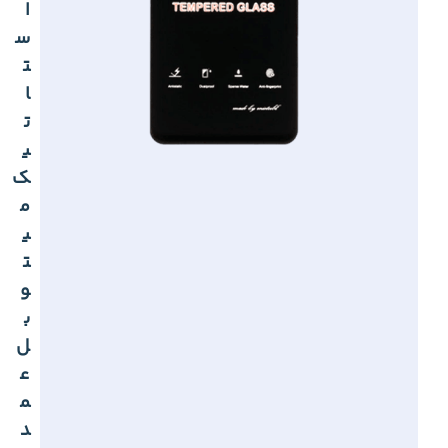
ا
س
ت
ا
ت
ی
ک
م
ی
ت
و
ب
ل
ع
م
د