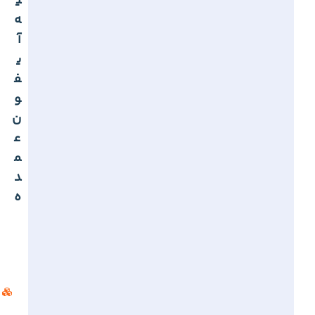
ی
ه
آ
ی
ف
و
ن
ع
م
د
ه