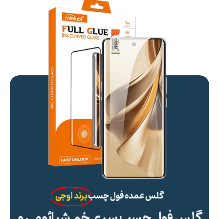
گلس عمده فول چسب
برند اوجی
گلس فول چسب سری خم شیائومی و