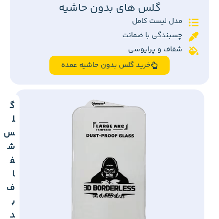
گلس های بدون حاشیه
مدل لیست کامل
چسبندگی با ضمانت
شفاف و پرایوسی
خرید گلس بدون حاشیه عمده
گ
ل
س
ش
ف
ا
ف
ب
د