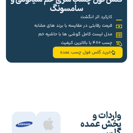
سامسونگ
کارکرد اثر انگشت
قیمت رقابتی در مقایسه با برند های مشابه
مدل لیست کامل گوشی ها با حاشیه خم
چسب 480 با بالاترین کیفیت
خرید گلس فول چسب عمده
واردات و
پخش عمده