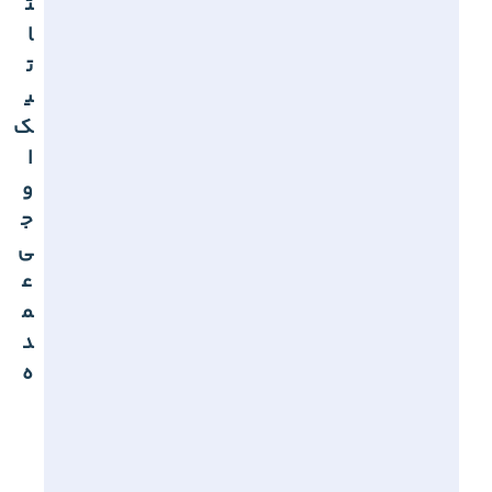
ت
ا
ت
ی
ک
ا
و
ج
ی
ع
م
د
ه