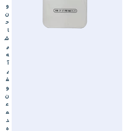
و
ن
ح
ا
ش
ی
ه
آ
ی
ف
و
ن
ع
م
د
ه