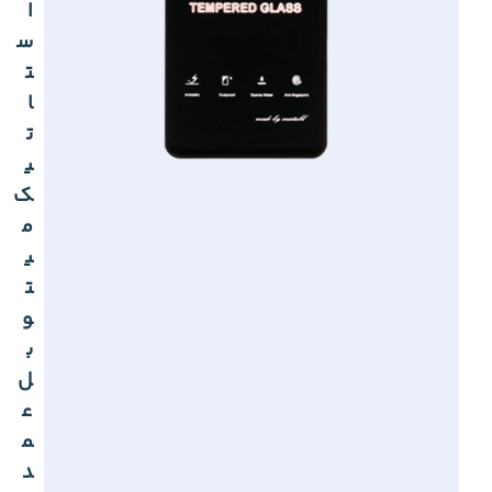
ا
س
ت
ا
ت
ی
ک
م
ی
ت
و
ب
ل
ع
م
د