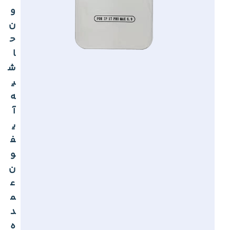
و
ن
ح
ا
ش
ی
ه
آ
ی
ف
و
ن
ع
م
د
ه