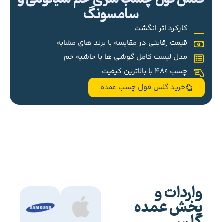
سامسونگ
کارکرد اثر انگشت
قیمت رقابتی در مقایسه با برند های مشابه
مدل لیست کامل گوشی ها با حاشیه خم
چسب 480 با بالاترین کیفیت
خرید گلس فول چسب عمده
واردات و
پخش عمده