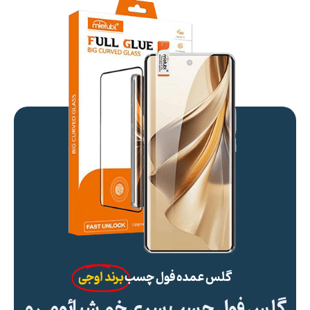
گلس عمده فول چسب
برند اوجی
گلس فول چسب سری خم شیائومی و