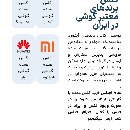
گلس
برندهای
گلس
گلس
عمده
عمده
معتبر گوشی
گوشی
گوشی
در ایران
آیفون
سامسونگ
پوشش کامل برندهای آیفون،
سامسونگ، هواوی و شیائومی
در خانه گلس به صورت عمده
فروشی، پذیرش سفارش و
گلس
گلس
ارسال در کوتاه ترین زمان ممکن
عمده
عمده
و ارائه بالاترین کیفیت و خدمات
گوشی
گوشی
به مشتریان عزیز همواره در
شیائومی
هواوی
اهداف این مجموعه بوده است
.
تمام اجناس
خرید گلس عمده
با
گارانتی ارائه می شود و در
صورت وجود نقص و ایراد در
جنس با کمال احترام اجناس
شما را پس میگیریم .