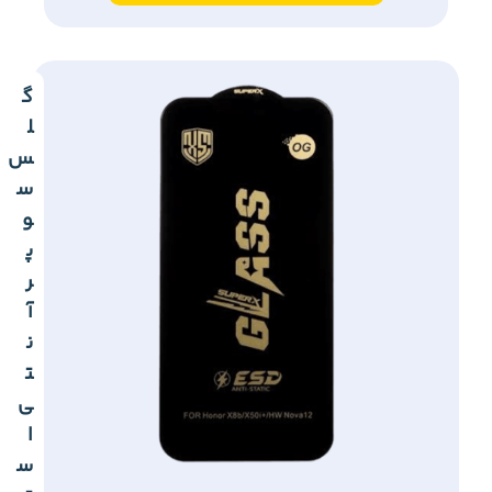
گ
ل
س
س
و
پ
ر
آ
ن
ت
ی
ا
س