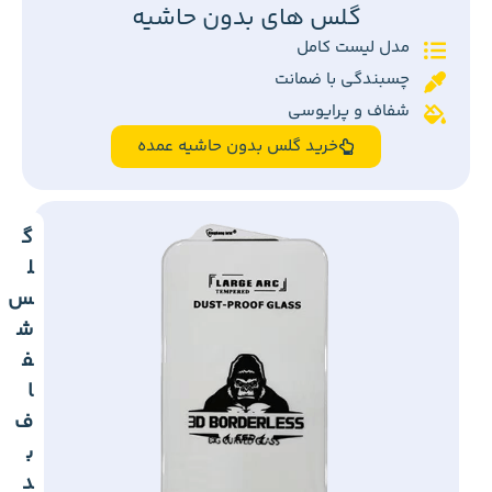
گلس های بدون حاشیه
مدل لیست کامل
چسبندگی با ضمانت
شفاف و پرایوسی
خرید گلس بدون حاشیه عمده
گ
ل
س
ش
ف
ا
ف
ب
د