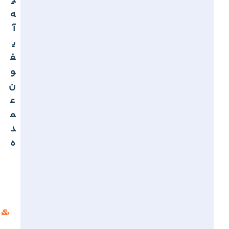
ی
ه
آ
ی
ف
و
ن
ع
م
د
ه