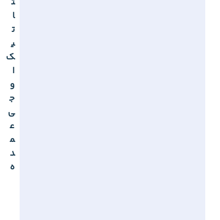
ت
ا
ت
ی
ک
ا
و
ج
ی
ع
م
د
ه