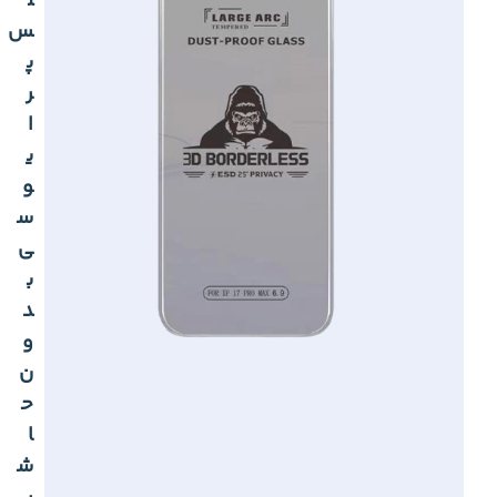
ل
س
پ
ر
ا
ی
و
س
ی
ب
د
و
ن
ح
ا
ش