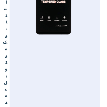
ا
س
ت
ا
ت
ی
ک
م
ی
ت
و
ب
ل
ع
م
د