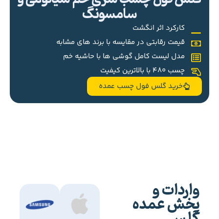
سامسونگ
کارکرد اثر انگشت
قیمت رقابتی در مقایسه با برند های مشابه
مدل لیست کامل گوشی ها با حاشیه خم
چسب 480 با بالاترین کیفیت
خرید گلس فول چسب عمده
واردات و
پخش عمده