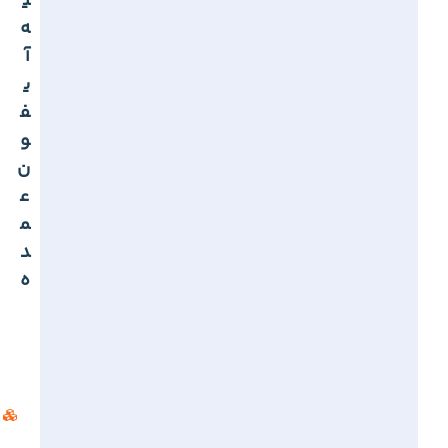
ی
ه
آ
ی
ف
و
ن
ع
م
د
ه