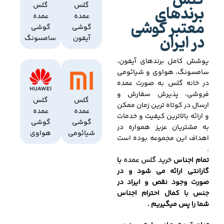
گلس
برندهای
گلس
گلس
عمده
عمده
معتبر گوشی
گوشی
گوشی
در ایران
آیفون
سامسونگ
پوشش کامل برندهای آیفون،
سامسونگ، هواوی و شیائومی
در خانه گلس به صورت عمده
فروشی، پذیرش سفارش و
گلس
گلس
ارسال در کوتاه ترین زمان ممکن
عمده
عمده
و ارائه بالاترین کیفیت و خدمات
گوشی
گوشی
به مشتریان عزیز همواره در
شیائومی
هواوی
اهداف این مجموعه بوده است
.
تمام اجناس
خرید گلس عمده
با
گارانتی ارائه می شود و در
صورت وجود نقص و ایراد در
جنس با کمال احترام اجناس
شما را پس میگیریم .