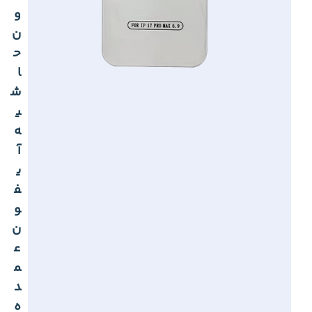
و
ن
ح
ا
ش
ی
ه
آ
ی
ف
و
ن
ع
م
د
ه