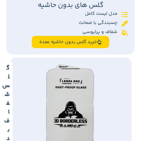
گلس های بدون حاشیه
مدل لیست کامل
چسبندگی با ضمانت
شفاف و پرایوسی
خرید گلس بدون حاشیه عمده
گ
ل
س
ش
ف
ا
ف
ب
د