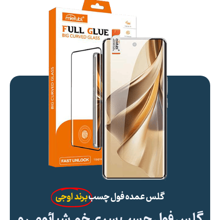
گلس عمده فول چسب
برند اوجی
گلس فول چسب سری خم شیائومی و