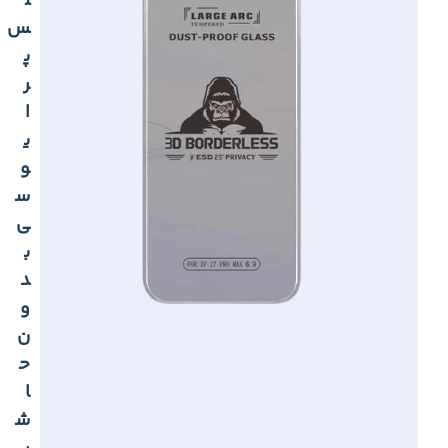
ل
س
پ
ر
ا
ی
و
س
ی
ب
د
و
ن
ح
ا
ش