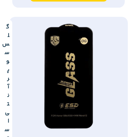
گ
ل
س
س
و
پ
ر
آ
ن
ت
ی
ا
س