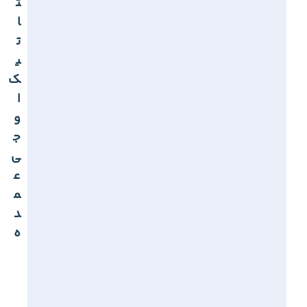
ت
ا
ت
ی
ک
ا
و
ج
ی
ع
م
د
ه