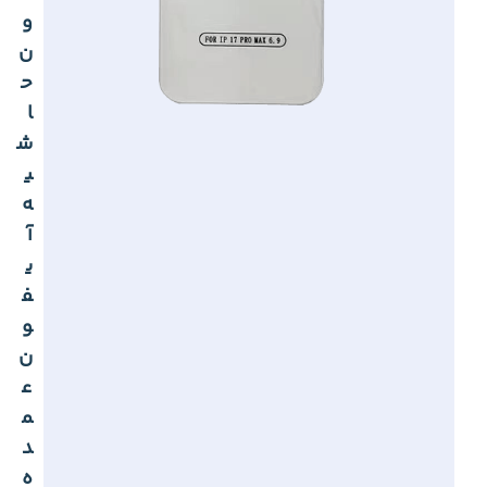
و
ن
ح
ا
ش
ی
ه
آ
ی
ف
و
ن
ع
م
د
ه