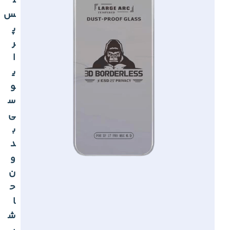
ل
س
پ
ر
ا
ی
و
س
ی
ب
د
و
ن
ح
ا
ش