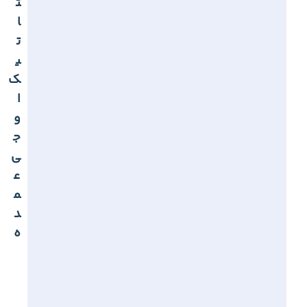
ت
ا
ت
ی
ک
ا
و
ج
ی
ع
م
د
ه