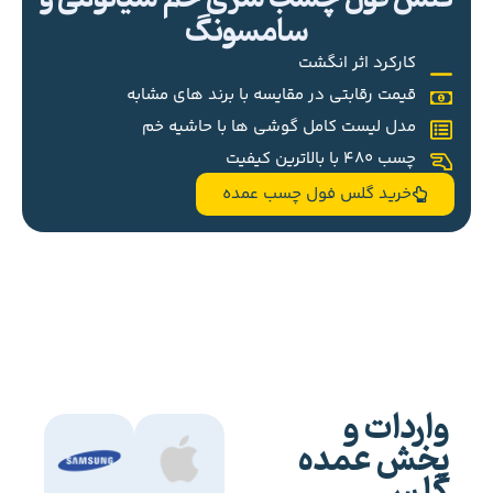
سامسونگ
کارکرد اثر انگشت
قیمت رقابتی در مقایسه با برند های مشابه
مدل لیست کامل گوشی ها با حاشیه خم
چسب 480 با بالاترین کیفیت
خرید گلس فول چسب عمده
واردات و
پخش عمده