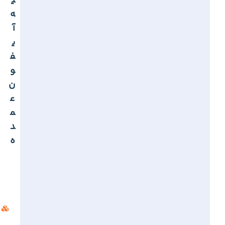
ی
ه
آ
ی
ف
و
ن
ع
م
د
ه