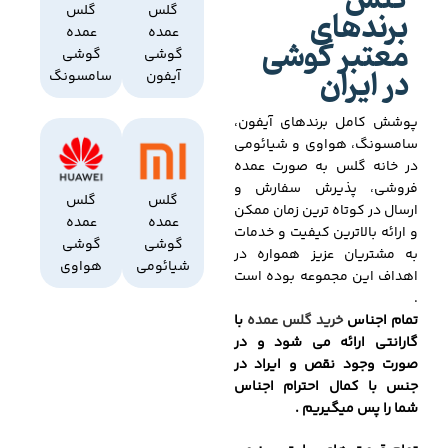
گلس
برندهای
گلس
گلس
عمده
عمده
معتبر گوشی
گوشی
گوشی
در ایران
آیفون
سامسونگ
پوشش کامل برندهای آیفون،
سامسونگ، هواوی و شیائومی
در خانه گلس به صورت عمده
فروشی، پذیرش سفارش و
گلس
گلس
ارسال در کوتاه ترین زمان ممکن
عمده
عمده
و ارائه بالاترین کیفیت و خدمات
گوشی
گوشی
به مشتریان عزیز همواره در
شیائومی
هواوی
اهداف این مجموعه بوده است
.
تمام اجناس
خرید گلس عمده
با
گارانتی ارائه می شود و در
صورت وجود نقص و ایراد در
جنس با کمال احترام اجناس
شما را پس میگیریم .