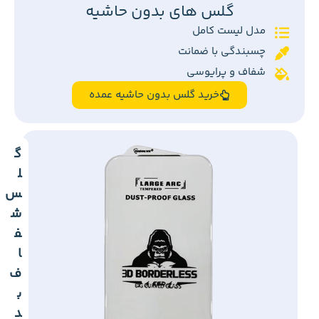
گلس های بدون حاشیه
مدل لیست کامل
چسبندگی با ضمانت
شفاف و پرایوسی
خرید گلس بدون حاشیه عمده
گ
ل
س
ش
ف
ا
ف
ب
د