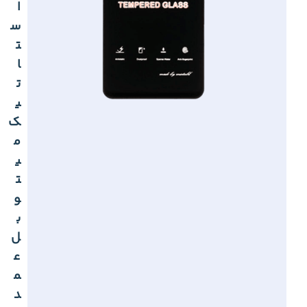
ا
س
ت
ا
ت
ی
ک
م
ی
ت
و
ب
ل
ع
م
د