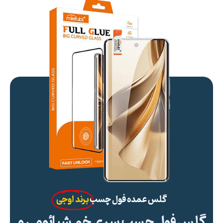
گلس عمده فول چسب
برند اوجی
گلس فول چسب سری خم شیائومی و