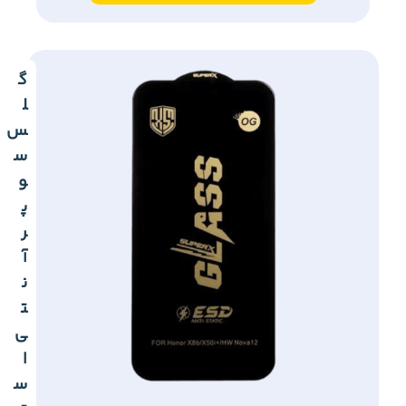
گ
ل
س
س
و
پ
ر
آ
ن
ت
ی
ا
س