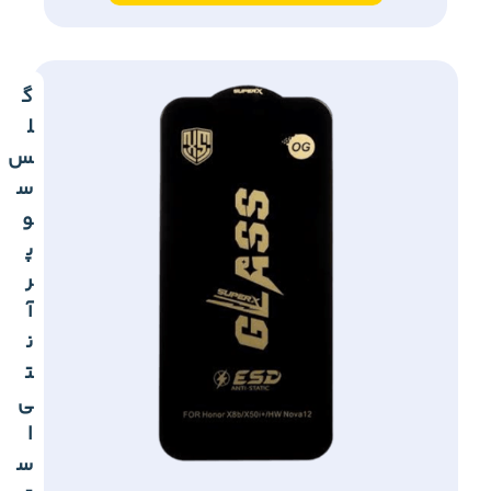
گ
ل
س
س
و
پ
ر
آ
ن
ت
ی
ا
س