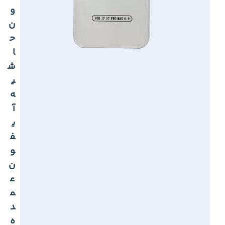
و
ن
ح
ا
ش
ی
ه
آ
ی
ف
و
ن
ع
م
د
ه