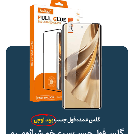
گلس عمده فول چسب
برند اوجی
گلس فول چسب سری خم شیائومی و