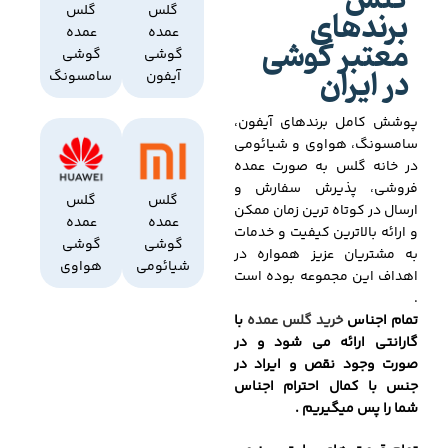
گلس
برندهای
گلس
گلس
عمده
عمده
معتبر گوشی
گوشی
گوشی
در ایران
آیفون
سامسونگ
پوشش کامل برندهای آیفون،
سامسونگ، هواوی و شیائومی
در خانه گلس به صورت عمده
فروشی، پذیرش سفارش و
گلس
گلس
ارسال در کوتاه ترین زمان ممکن
عمده
عمده
و ارائه بالاترین کیفیت و خدمات
گوشی
گوشی
به مشتریان عزیز همواره در
شیائومی
هواوی
اهداف این مجموعه بوده است
.
تمام اجناس
خرید گلس عمده
با
گارانتی ارائه می شود و در
صورت وجود نقص و ایراد در
جنس با کمال احترام اجناس
شما را پس میگیریم .