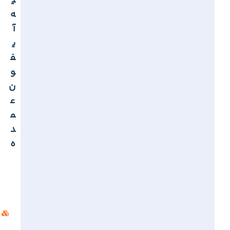
ی
ه
آ
ی
ف
و
ن
ع
م
د
ه