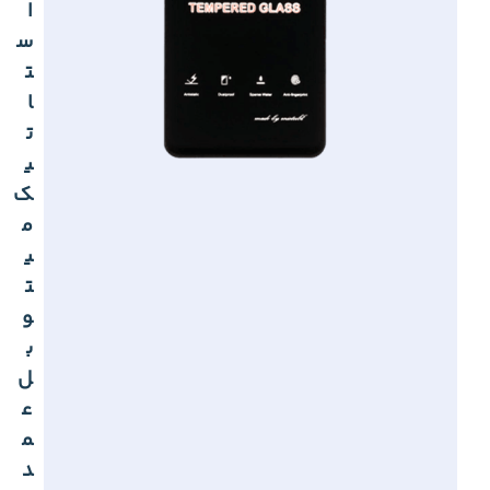
ا
س
ت
ا
ت
ی
ک
م
ی
ت
و
ب
ل
ع
م
د