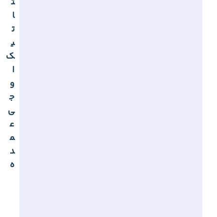
ت
ا
ت
ی
ک
ا
و
ج
ی
ع
م
د
ه