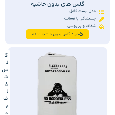
گلس های بدون حاشیه
مدل لیست کامل
چسبندگی با ضمانت
شفاف و پرایوسی
خرید گلس بدون حاشیه عمده
گ
ل
س
ش
ف
ا
ف
ب
د