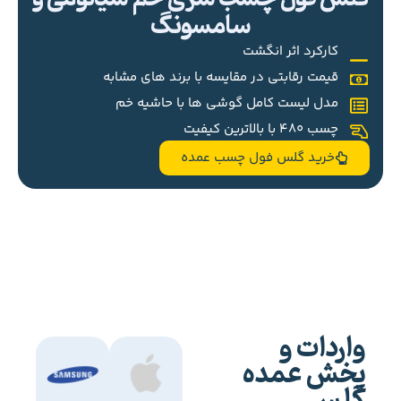
سامسونگ
کارکرد اثر انگشت
قیمت رقابتی در مقایسه با برند های مشابه
مدل لیست کامل گوشی ها با حاشیه خم
چسب 480 با بالاترین کیفیت
خرید گلس فول چسب عمده
واردات و
پخش عمده