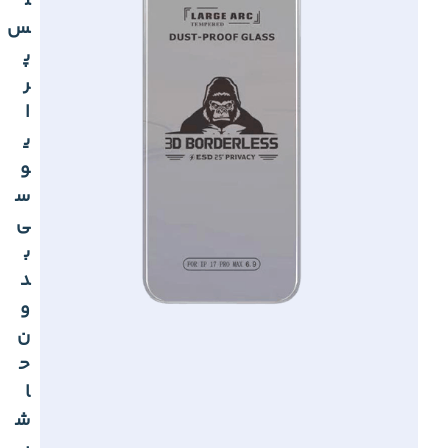
ل
س
پ
ر
ا
ی
و
س
ی
ب
د
و
ن
ح
ا
ش