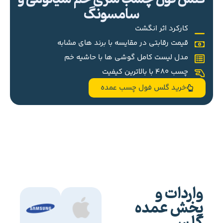
سامسونگ
کارکرد اثر انگشت
قیمت رقابتی در مقایسه با برند های مشابه
مدل لیست کامل گوشی ها با حاشیه خم
چسب 480 با بالاترین کیفیت
خرید گلس فول چسب عمده
واردات و
پخش عمده