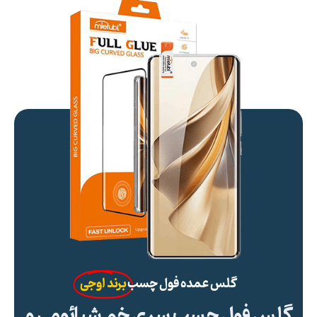
گلس عمده فول چسب
برند اوجی
گلس فول چسب سری خم شیائومی و