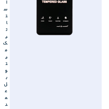
ا
س
ت
ا
ت
ی
ک
م
ی
ت
و
ب
ل
ع
م
د