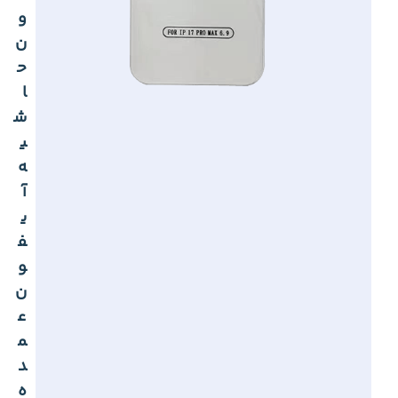
و
ن
ح
ا
ش
ی
ه
آ
ی
ف
و
ن
ع
م
د
ه