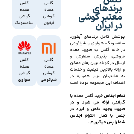
گلس
برندهای
گلس
گلس
عمده
عمده
معتبر گوشی
گوشی
گوشی
در ایران
آیفون
سامسونگ
پوشش کامل برندهای آیفون،
سامسونگ، هواوی و شیائومی
در خانه گلس به صورت عمده
فروشی، پذیرش سفارش و
گلس
گلس
ارسال در کوتاه ترین زمان ممکن
عمده
عمده
و ارائه بالاترین کیفیت و خدمات
گوشی
گوشی
به مشتریان عزیز همواره در
شیائومی
هواوی
اهداف این مجموعه بوده است
.
تمام اجناس
خرید گلس عمده
با
گارانتی ارائه می شود و در
صورت وجود نقص و ایراد در
جنس با کمال احترام اجناس
شما را پس میگیریم .