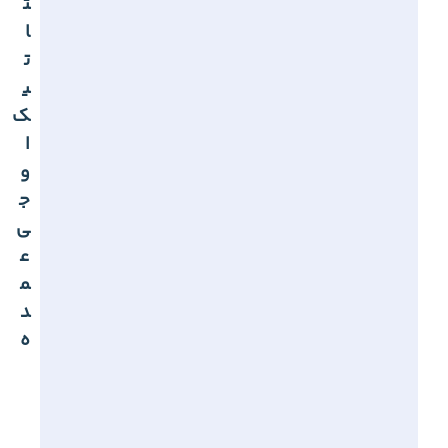
ت
ا
ت
ی
ک
ا
و
ج
ی
ع
م
د
ه