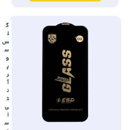
گ
ل
س
س
و
پ
ر
آ
ن
ت
ی
ا
س