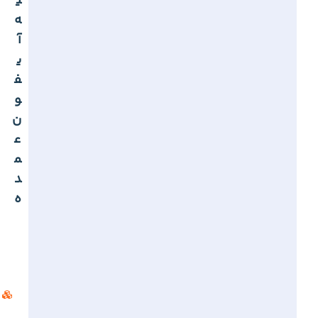
ی
ه
آ
ی
ف
و
ن
ع
م
د
ه