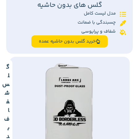
گلس های بدون حاشیه
مدل لیست کامل
چسبندگی با ضمانت
شفاف و پرایوسی
خرید گلس بدون حاشیه عمده
گ
ل
س
ش
ف
ا
ف
ب
د