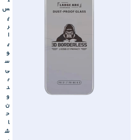
ل
س
پ
ر
ا
ی
و
س
ی
ب
د
و
ن
ح
ا
ش